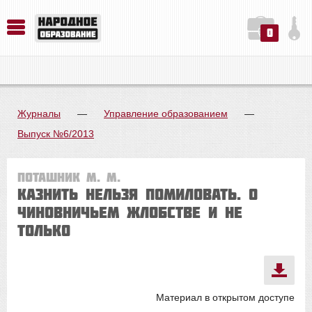
0
История. Обществознание. Методика преподавания. Учебные пособия
Русский язык. Литература. Филология. Лингвистика. Методика преподавания. Учебные пособия
Физика. Химия. Биология. Методика преподавания. Учебные пособия
Журналы
—
Управление образованием
—
Выпуск №6/2013
Поташник М. М.
Казнить нельзя помиловать. О
чиновничьем жлобстве и не
только
Материал в открытом доступе