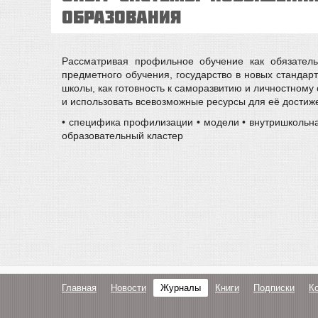
образования
Рассматривая профильное обучение как обязатель
предметного обучения, государство в новых стандар
школы, как готовность к саморазвитию и личностном
и использовать всевозможные ресурсы для её достиж
• специфика профилизации • модели • внутришкольн
образовательный кластер
Главная
Новости
Журналы
Книги
Подписки
К