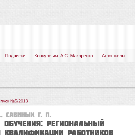
Подписки
Конкурс им. А.С. Макаренко
Агрошколы
Русский язык. Литература. Филология. Лингвистика. Методика преподавания. Учебные пособия
пуск №5/2013
, Савиных Г. П.
 обучения: региональный
 квалификации работников