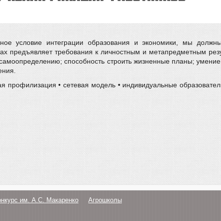
ное условие интеграции образования и экономики, мы должны
тах предъявляет требования к личностным и метапредметным рез
у самоопределению; способность строить жизненные планы; умение 
ения.
ая профилизация • сетевая модель • индивидуальные образовател
онкурс им. А.С. Макаренко
Агрошколы