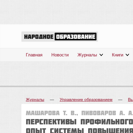
Главная
Новости
Журналы
Книги
Журналы
—
Управление образованием
—
Вы
Машарова Т. В., Пивоваров А. А.
Перспективы профильного
опыт системы повышения