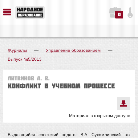
0
История. Обществознание. Методика преподавания. Учебные пособия
Русский язык. Литература. Филология. Лингвистика. Методика преподавания. Учебные пособия
Физика. Химия. Биология. Методика преподавания. Учебные пособия
Журналы
—
Управление образованием
—
Выпуск №5/2013
Литвинов А. В.
Конфликт в учебном процессе
Материал в открытом доступе
Выдающийся советский педагог В.А. Сухомлинский так