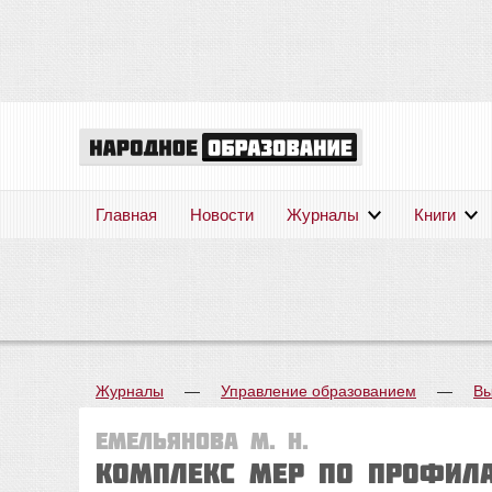
Главная
Новости
Журналы
Книги
Журналы
—
Управление образованием
—
Вы
Емельянова М. Н.
Комплекс мер по профил