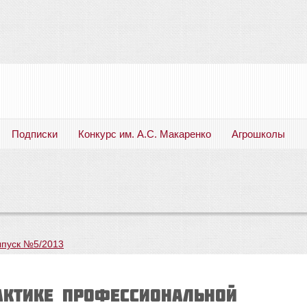
Подписки
Конкурс им. А.С. Макаренко
Агрошколы
Русский язык. Литература. Филология. Лингвистика. Методика преподавания. Учебные пособия
пуск №5/2013
актике профессиональной