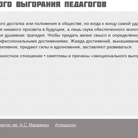
ого выгорания педагогов
го достатка или положения в обществе, но когда к концу самой уд
тся никакого просвета в будущем, а лишь скука обеспеченного моно
я душевная трагедия. Чтобы придать жизни смысл и определённу
 профессиональными достижениями. Жажда достижений, вынашивани
ктивное, придают силы и вдохновение, заставляют развиваться.
ценностное отношение • симптомы и причины «эмоционального выго
онкурс им. А.С. Макаренко
Агрошколы