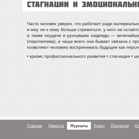
стагнации и эмоциональн
Часто человек уверен, что работает ради материально
и ему не к чему больше стремиться, у него не остаё
а также неудачи и рухнувшие надежды — величайша
(перспектива), и чаще всего она бывает связана с
позволяют человеку воспринимать будущее как перспе
• кризис профессионального развития • стагнация • 
Главная
Новости
Журналы
Книги
Подписки
К