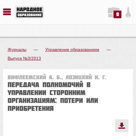
0
История. Обществознание. Методика преподавания. Учебные пособия
Русский язык. Литература. Филология. Лингвистика. Методика преподавания. Учебные пособия
Физика. Химия. Биология. Методика преподавания. Учебные пособия
Журналы
—
Управление образованием
—
Выпуск №3/2013
Вифлеемский А. Б., Лозицкий И. Г.
Передача полномочий в
управлении сторонним
организациям: потери или
приобретения