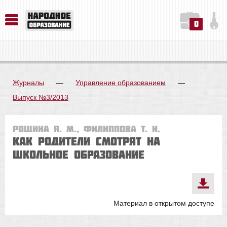
0
История. Обществознание. Методика преподавания. Учебные пособия
Русский язык. Литература. Филология. Лингвистика. Методика преподавания. Учебные пособия
Физика. Химия. Биология. Методика преподавания. Учебные пособия
Журналы
—
Управление образованием
—
Выпуск №3/2013
Рощина Я. М., Филиппова Т. Н.
Как родители смотрят на
школьное образование
Материал в открытом доступе