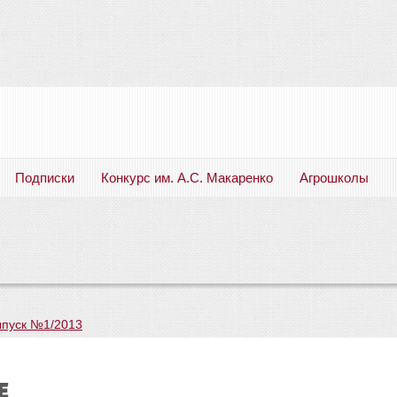
Подписки
Конкурс им. А.С. Макаренко
Агрошколы
Русский язык. Литература. Филология. Лингвистика. Методика преподавания. Учебные пособия
пуск №1/2013
е