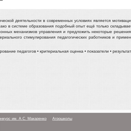
ческой деятельности в современных условиях является мотивац
ако в системе образования подобный опыт ещё только складывает
онных механизмов управления и предложить некоторые решения 
ериального стимулирования педагогических работников и примен
ование педагогов • критериальная оценка • показатели • результа
онкурс им. А.С. Макаренко
Агрошколы