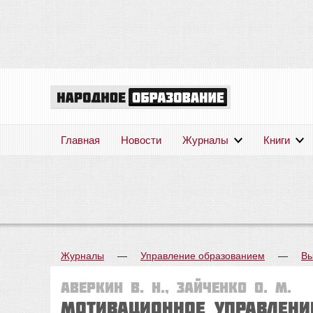
Главная
Новости
Журналы
Книги
Журналы
—
Управление образованием
—
Вы
Аверкин В. Н., Зайченко О. М.
Мотивационное управлени