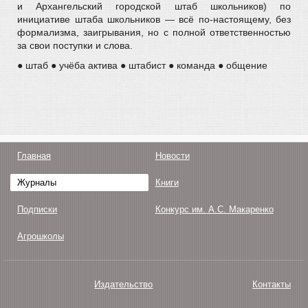
и Архангельский городской штаб школьников) по
инициативе штаба школьников — всё по-настоящему, без
формализма, заигрывания, но с полной ответственностью
за свои поступки и слова.
● штаб ● учёба актива ● штабист ● команда ● общение
Главная
Новости
Журналы
Книги
Подписки
Конкурс им. А.С. Макаренко
Агрошколы
Издательство
Контакты