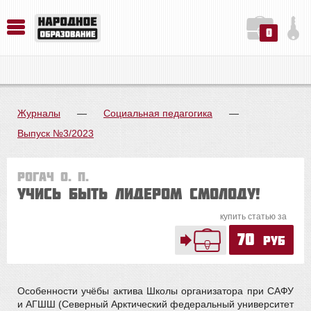
0
История. Обществознание. Методика преподавания. Учебные пособия
Русский язык. Литература. Филология. Лингвистика. Методика преподавания. Учебные пособия
Физика. Химия. Биология. Методика преподавания. Учебные пособия
Журналы
—
Социальная педагогика
—
Выпуск №3/2023
Рогач О. П.
Учись быть лидером смолоду!
купить статью за
70
руб
Особенности учёбы актива Школы организатора при САФУ
и АГШШ (Северный Арктический федеральный университет