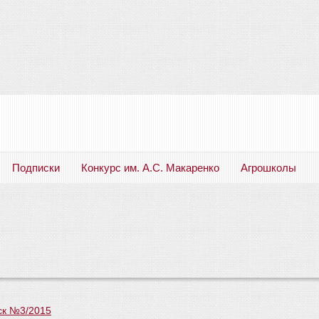
Подписки
Конкурс им. А.С. Макаренко
Агрошколы
Русский язык. Литература. Филология. Лингвистика. Методика преподавания. Учебные пособия
ск №3/2015