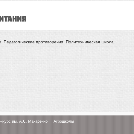
итания
е. Педагогические противоречия. Политехническая школа.
онкурс им. А.С. Макаренко
Агрошколы