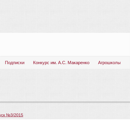
Подписки
Конкурс им. А.С. Макаренко
Агрошколы
Русский язык. Литература. Филология. Лингвистика. Методика преподавания. Учебные пособия
уск №3/2015