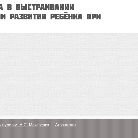
а в выстраивании
и развития ребёнка при
онкурс им. А.С. Макаренко
Агрошколы