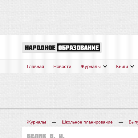
Главная
Новости
Журналы
Книги
Журналы
—
Школьное планирование
—
Вып
Белик В. И.