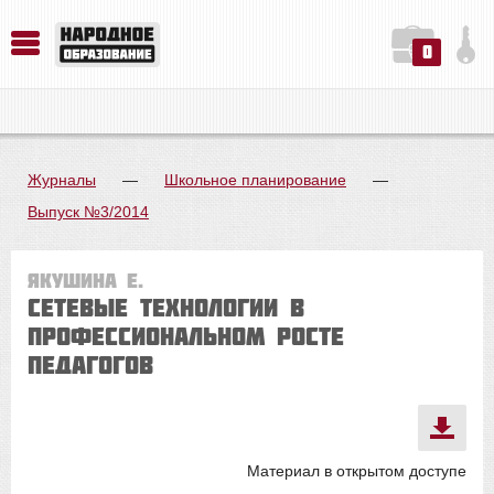
0
История. Обществознание. Методика преподавания. Учебные пособия
Русский язык. Литература. Филология. Лингвистика. Методика преподавания. Учебные пособия
Физика. Химия. Биология. Методика преподавания. Учебные пособия
Журналы
—
Школьное планирование
—
Выпуск №3/2014
Якушина Е.
Сетевые технологии в
профессиональном росте
педагогов
Материал в открытом доступе