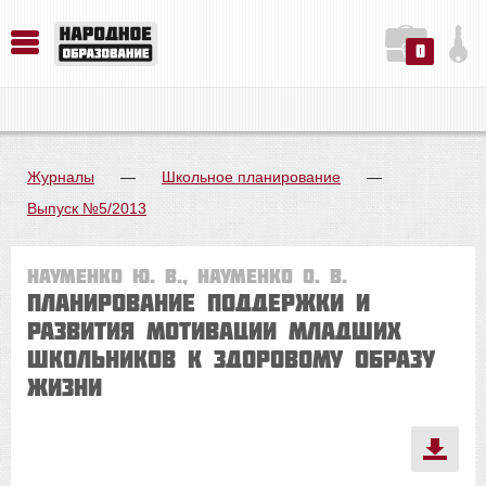
0
История. Обществознание. Методика преподавания. Учебные пособия
Русский язык. Литература. Филология. Лингвистика. Методика преподавания. Учебные пособия
Физика. Химия. Биология. Методика преподавания. Учебные пособия
Журналы
—
Школьное планирование
—
Выпуск №5/2013
Науменко Ю. В., Науменко О. В.
Планирование поддержки и
развития мотивации младших
школьников к здоровому образу
жизни