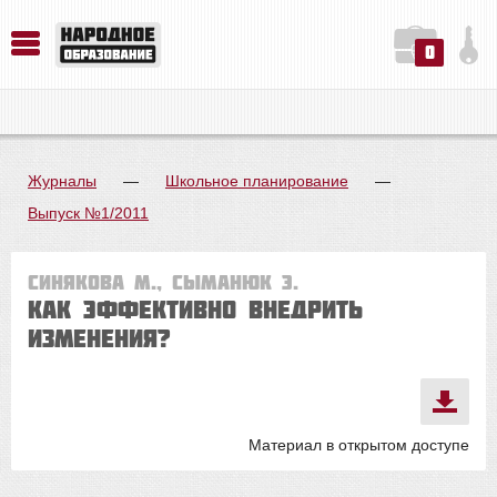
0
История. Обществознание. Методика преподавания. Учебные пособия
Русский язык. Литература. Филология. Лингвистика. Методика преподавания. Учебные пособия
Физика. Химия. Биология. Методика преподавания. Учебные пособия
Журналы
—
Школьное планирование
—
Выпуск №1/2011
Синякова М., Сыманюк Э.
Как эффективно внедрить
изменения?
Материал в открытом доступе