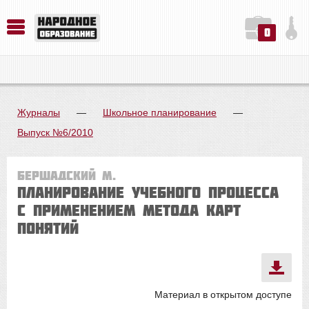
0
История. Обществознание. Методика преподавания. Учебные пособия
Русский язык. Литература. Филология. Лингвистика. Методика преподавания. Учебные пособия
Физика. Химия. Биология. Методика преподавания. Учебные пособия
Журналы
—
Школьное планирование
—
Выпуск №6/2010
Бершадский М.
Планирование учебного процесса
с применением метода карт
понятий
Материал в открытом доступе