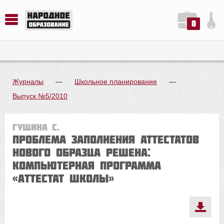
0
История. Обществознание. Методика преподавания. Учебные пособия
Русский язык. Литература. Филология. Лингвистика. Методика преподавания. Учебные пособия
Физика. Химия. Биология. Методика преподавания. Учебные пособия
Журналы
—
Школьное планирование
—
Выпуск №5/2010
Гущина С.
Проблема заполнения аттестатов
нового образца решена:
компьютерная программа
«Аттестат школы»