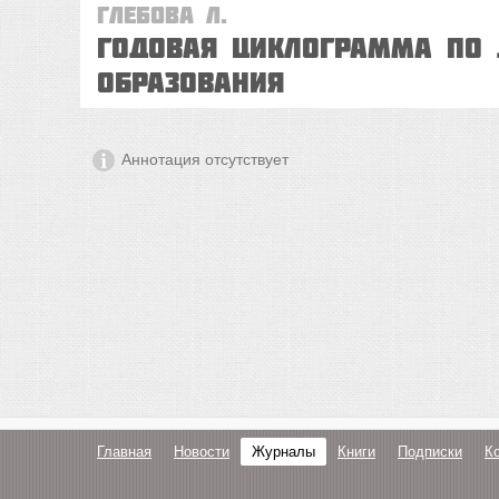
Глебова Л.
Годовая циклограмма по 
образования
Аннотация отсутствует
Главная
Новости
Журналы
Книги
Подписки
К