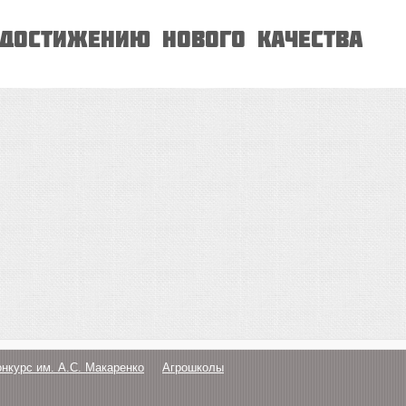
достижению нового качества
онкурс им. А.С. Макаренко
Агрошколы