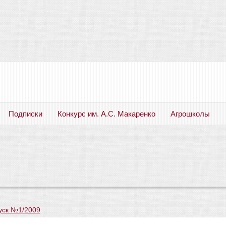
Подписки
Конкурс им. А.С. Макаренко
Агрошколы
Русский язык. Литература. Филология. Лингвистика. Методика преподавания. Учебные пособия
уск №1/2009