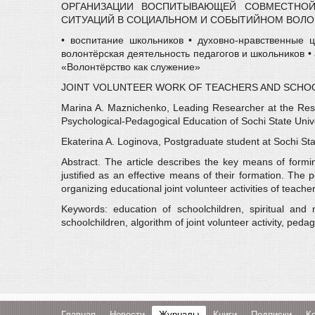
ОРГАНИЗАЦИИ ВОСПИТЫВАЮЩЕЙ СОВМЕСТНОЙ
СИТУАЦИЙ В СОЦИАЛЬНОМ И СОБЫТИЙНОМ ВОЛО
• воспитание школьников • духовно-нравственные ц
волонтёрская деятельность педагогов и школьников •
«Волонтёрство как служение»
JOINT VOLUNTEER WORK OF TEACHERS AND SCHOOLC
Marina A. Maznichenko, Leading Researcher at the Rese
Psychological-Pedagogical Education of Sochi State Uni
Ekaterina A. Loginova, Postgraduate student at Sochi Sta
Abstract. The article describes the key means of forming
justified as an effective means of their formation. The
organizing educational joint volunteer activities of teach
Keywords: education of schoolchildren, spiritual and m
schoolchildren, algorithm of joint volunteer activity, ped
Главная
Новости
Журналы
Книги
Подписки
К