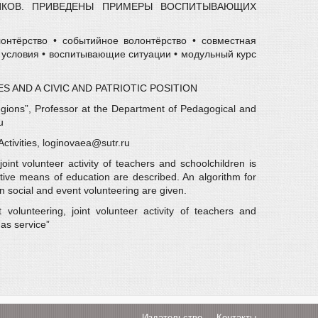
ИКОВ. ПРИВЕДЕНЫ ПРИМЕРЫ ВОСПИТЫВАЮЩИХ
лонтёрство • событийное волонтёрство • совместная
е условия • воспитывающие ситуации • модульный курс
 AND A CIVIC AND PATRIOTIC POSITION
gions”, Professor at the Department of Pedagogical and
u
ctivities, loginovaea@sutr.ru
oint volunteer activity of teachers and schoolchildren is
ctive means of education are described. An algorithm for
in social and event volunteering are given.
 volunteering, joint volunteer activity of teachers and
 as service”
Издательство
Контакты