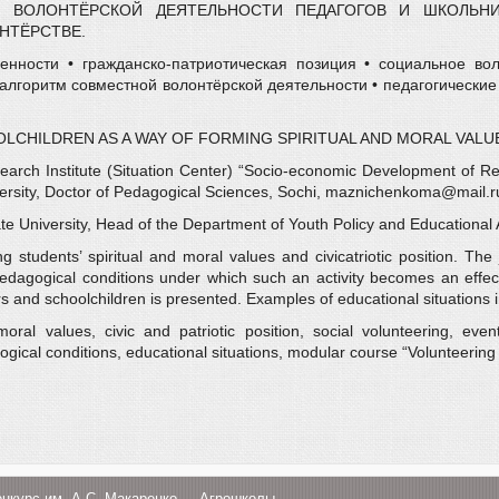
 ВОЛОНТЁРСКОЙ ДЕЯТЕЛЬНОСТИ ПЕДАГОГОВ И ШКОЛЬН
НТЁРСТВЕ.
енности • гражданско-патриотическая позиция • социальное во
 алгоритм совместной волонтёрской деятельности • педагогически
HILDREN AS A WAY OF FORMING SPIRITUAL AND MORAL VALUES
arch Institute (Situation Center) “Socio-economic Development of Re
versity, Doctor of Pedagogical Sciences, Sochi, maznichenkoma@mail.r
te University, Head of the Department of Youth Policy and Educational A
 students’ spiritual and moral values and civicatriotic position. The j
 pedagogical conditions under which such an activity becomes an effe
ers and schoolchildren is presented. Examples of educational situations 
oral values, civic and patriotic position, social volunteering, event
agogical conditions, educational situations, modular course “Volunteering
онкурс им. А.С. Макаренко
Агрошколы