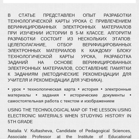
В СТАТЬЕ ПРЕДСТАВЛЕН ОПЫТ РАЗРАБОТКИ
ТЕХНОЛОГИЧЕСКОЙ КАРТЫ УРОКА С ПРИВЛЕЧЕНИЕМ
ВЕРИФИЦИРОВАННЫХ ЭЛЕКТРОННЫХ МАТЕРИАЛОВ
ПРИ ИЗУЧЕНИИ ИСТОРИИ В 5-М КЛАССЕ. АЛГОРИТМ
РАЗРАБОТКИ СОСТОИТ ИЗ НЕСКОЛЬКИХ ЭТАПОВ:
ЦЕЛЕПОЛАГАНИЕ, ОТБОР ВЕРИФИЦИРОВАННЫХ
ЭЛЕКТРОННЫХ МАТЕРИАЛОВ К КАЖДОМУ БЛОКУ
ТЕХНОЛОГИЧЕСКОЙ КАРТЫ УРОКА, РАЗРАБОТКА
ЗАДАНИЙ НА ОСНОВЕ ВЕРИФИЦИРОВАННЫХ
ЭЛЕКТРОННЫХ МАТЕРИАЛОВ, СОСТАВЛЕНИЕ ПАМЯТКИ
К ЗАДАНИЯМ (МЕТОДИЧЕСКИЕ РЕКОМЕНДАЦИИ ДЛЯ
УЧИТЕЛЯ И РЕКОМЕНДАЦИИ ДЛЯ УЧЕНИКА).
• урок • технологическая карта • история • электронные
материалы • задания • исторические документы •
самостоятельная работа с текстом и изображением
USING THE TECHNOLOGICAL MAP OF THE LESSON USING
ELECTRONIC MATERIALS WHEN STUDYING HISTORY IN
5TH GRADE
Natalia V. Kultasheva, Candidate of Pedagogical Sciences,
Associate Professor at the Institute of Educational