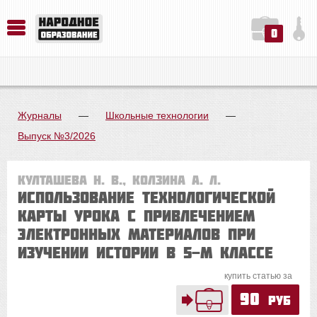
0
История. Обществознание. Методика преподавания. Учебные пособия
Русский язык. Литература. Филология. Лингвистика. Методика преподавания. Учебные пособия
Физика. Химия. Биология. Методика преподавания. Учебные пособия
Журналы
—
Школьные технологии
—
Выпуск №3/2026
Култашева Н. В., Колзина А. Л.
Использование технологической
карты урока с привлечением
электронных материалов при
изучении истории в 5-м классе
купить статью за
90
руб