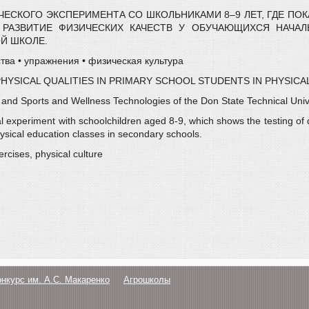
ЧЕСКОГО ЭКСПЕРИМЕНТА СО ШКОЛЬНИКАМИ 8–9 ЛЕТ, ГДЕ П
 РАЗВИТИЕ ФИЗИЧЕСКИХ КАЧЕСТВ У ОБУЧАЮЩИХСЯ НАЧАЛ
Й ШКОЛЕ.
тва • упражнения • физическая культура
SICAL QUALITIES IN PRIMARY SCHOOL STUDENTS IN PHYSICA
e and Sports and Wellness Technologies of the Don State Technical Univ
cal experiment with schoolchildren aged 8-9, which shows the testing of
physical education classes in secondary schools.
rcises, physical culture
онкурс им. А.С. Макаренко
Агрошколы