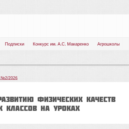
Подписки
Конкурс им. А.С. Макаренко
Агрошколы
Русский язык. Литература. Филология. Лингвистика. Методика преподавания. Учебные пособия
 №2/2026
азвитию физических качеств
 классов на уроках