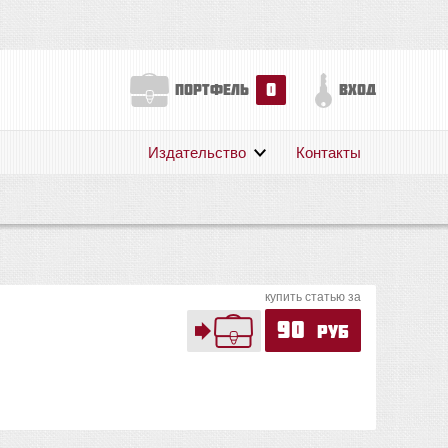
0
портфель
вход
Издательство
Контакты
О нас
Авторам
Поддержка
Публикации
купить статью за
90
руб