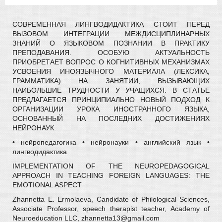
СОВРЕМЕННАЯ ЛИНГВОДИДАКТИКА СТОИТ ПЕРЕД
ВЫЗОВОМ ИНТЕГРАЦИИ МЕЖДИСЦИПЛИНАРНЫХ
ЗНАНИЙ О ЯЗЫКОВОМ ПОЗНАНИИ В ПРАКТИКУ
ПРЕПОДАВАНИЯ. ОСОБУЮ АКТУАЛЬНОСТЬ
ПРИОБРЕТАЕТ ВОПРОС О КОГНИТИВНЫХ МЕХАНИЗМАХ
УСВОЕНИЯ ИНОЯЗЫЧНОГО МАТЕРИАЛА (ЛЕКСИКА,
ГРАММАТИКА) НА ЗАНЯТИИ, ВЫЗЫВАЮЩИХ
НАИБОЛЬШИЕ ТРУДНОСТИ У УЧАЩИХСЯ. В СТАТЬЕ
ПРЕДЛАГАЕТСЯ ПРИНЦИПИАЛЬНО НОВЫЙ ПОДХОД К
ОРГАНИЗАЦИИ УРОКА ИНОСТРАННОГО ЯЗЫКА,
ОСНОВАННЫЙ НА ПОСЛЕДНИХ ДОСТИЖЕНИЯХ
НЕЙРОНАУК.
• нейропедагогика • нейронауки • английский язык •
лингводидактика
IMPLEMENTATION OF THE NEUROPEDAGOGICAL
APPROACH IN TEACHING FOREIGN LANGUAGES: THE
EMOTIONAL ASPECT
Zhannetta E. Ermolaeva, Candidate of Philological Sciences,
Associate Professor, speech therapist teacher, Academy of
Neuroeducation LLC, zhannetta13@gmail.com