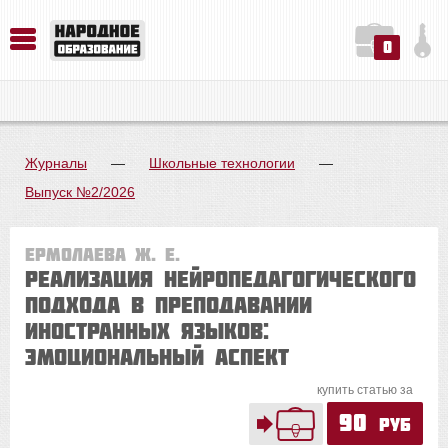
0
История. Обществознание. Методика преподавания. Учебные пособия
Русский язык. Литература. Филология. Лингвистика. Методика преподавания. Учебные пособия
Физика. Химия. Биология. Методика преподавания. Учебные пособия
Журналы
—
Школьные технологии
—
Выпуск №2/2026
Ермолаева Ж. Е.
Реализация нейропедагогического
подхода в преподавании
иностранных языков:
эмоциональный аспект
купить статью за
90
руб