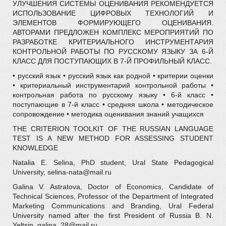
УЛУЧШЕНИЯ СИСТЕМЫ ОЦЕНИВАНИЯ РЕКОМЕНДУЕТСЯ
ИСПОЛЬЗОВАНИЕ ЦИФРОВЫХ ТЕХНОЛОГИЙ И
ЭЛЕМЕНТОВ ФОРМИРУЮЩЕГО ОЦЕНИВАНИЯ.
АВТОРАМИ ПРЕДЛОЖЕН КОМПЛЕКС МЕРОПРИЯТИЙ ПО
РАЗРАБОТКЕ КРИТЕРИАЛЬНОГО ИНСТРУМЕНТАРИЯ
КОНТРОЛЬНОЙ РАБОТЫ ПО РУССКОМУ ЯЗЫКУ ЗА 6-Й
КЛАСС ДЛЯ ПОСТУПАЮЩИХ В 7-Й ПРОФИЛЬНЫЙ КЛАСС.
• русский язык • русский язык как родной • критерии оценки
• критериальный инструментарий контрольной работы •
контрольная работа по русскому языку • 6-й класс •
поступающие в 7-й класс • средняя школа • методическое
сопровождение • методика оценивания знаний учащихся
THE CRITERION TOOLKIT OF THE RUSSIAN LANGUAGE
TEST IS A NEW METHOD FOR ASSESSING STUDENT
KNOWLEDGE
Natalia E. Selina, PhD student, Ural State Pedagogical
University, selina-nata@mail.ru
Galina V. Astratova, Doctor of Economics, Candidate of
Technical Sciences, Professor of the Department of Integrated
Marketing Communications and Branding, Ural Federal
University named after the first President of Russia B. N.
Yeltsin, galina_28@mail.ru