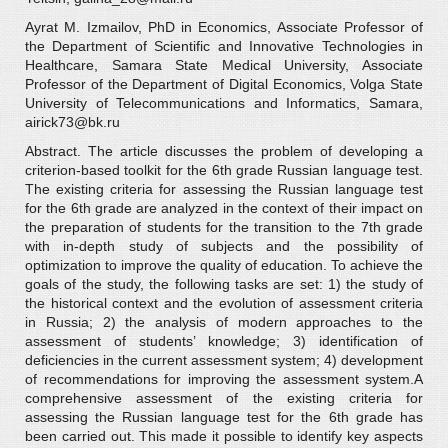
Ayrat M. Izmailov, PhD in Economics, Associate Professor of
the Department of Scientific and Innovative Technologies in
Healthcare, Samara State Medical University, Associate
Professor of the Department of Digital Economics, Volga State
University of Telecommunications and Informatics, Samara,
airick73@bk.ru
Abstract. The article discusses the problem of developing a
criterion-based toolkit for the 6th grade Russian language test.
The existing criteria for assessing the Russian language test
for the 6th grade are analyzed in the context of their impact on
the preparation of students for the transition to the 7th grade
with in-depth study of subjects and the possibility of
optimization to improve the quality of education. To achieve the
goals of the study, the following tasks are set: 1) the study of
the historical context and the evolution of assessment criteria
in Russia; 2) the analysis of modern approaches to the
assessment of students’ knowledge; 3) identification of
deficiencies in the current assessment system; 4) development
of recommendations for improving the assessment system.A
comprehensive assessment of the existing criteria for
assessing the Russian language test for the 6th grade has
been carried out. This made it possible to identify key aspects