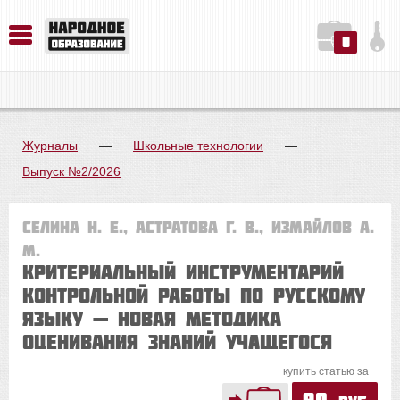
0
История. Обществознание. Методика преподавания. Учебные пособия
Русский язык. Литература. Филология. Лингвистика. Методика преподавания. Учебные пособия
Физика. Химия. Биология. Методика преподавания. Учебные пособия
Журналы
—
Школьные технологии
—
Выпуск №2/2026
Селина Н. Е., Астратова Г. В., Измайлов А.
М.
Критериальный инструментарий
контрольной работы по русскому
языку — новая методика
оценивания знаний учащегося
купить статью за