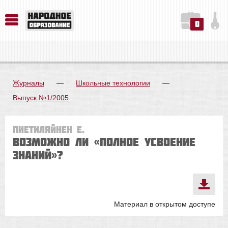
0
История. Обществознание. Методика преподавания. Учебные пособия
Русский язык. Литература. Филология. Лингвистика. Методика преподавания. Учебные пособия
Физика. Химия. Биология. Методика преподавания. Учебные пособия
Журналы
—
Школьные технологии
—
Выпуск №1/2005
Пиетиляйнен Е.
Возможно ли «полное усвоение
знаний»?
Материал в открытом доступе