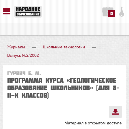
0
История. Обществознание. Методика преподавания. Учебные пособия
Русский язык. Литература. Филология. Лингвистика. Методика преподавания. Учебные пособия
Физика. Химия. Биология. Методика преподавания. Учебные пособия
Журналы
—
Школьные технологии
—
Выпуск №2/2002
Гурвич Е. М.
Программа курса «Геологическое
образование школьников» (для 8–
11-х классов)
Материал в открытом доступе