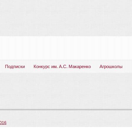
Подписки
Конкурс им. А.С. Макаренко
Агрошколы
Русский язык. Литература. Филология. Лингвистика. Методика преподавания. Учебные пособия
016