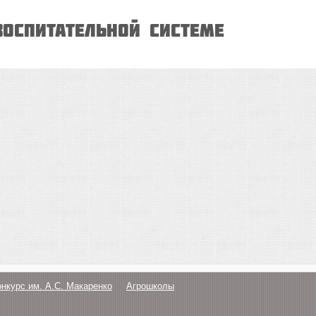
воспитательной системе
онкурс им. А.С. Макаренко
Агрошколы