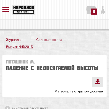
0
История. Обществознание. Методика преподавания. Учебные пособия
Русский язык. Литература. Филология. Лингвистика. Методика преподавания. Учебные пособия
Физика. Химия. Биология. Методика преподавания. Учебные пособия
Журналы
—
Сельская школа
—
Выпуск №5/2015
Поташник М.
Падение с недосягаемой высоты
Материал в открытом доступе
Аннотация отсутствует