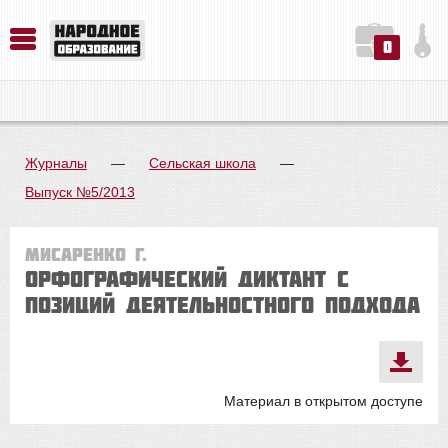
0
История. Обществознание. Методика преподавания. Учебные пособия
Русский язык. Литература. Филология. Лингвистика. Методика преподавания. Учебные пособия
Физика. Химия. Биология. Методика преподавания. Учебные пособия
Журналы
—
Сельская школа
—
Выпуск №5/2013
Мисаренко Г.
Орфографический диктант с
позиций деятельностного подхода
Материал в открытом доступе