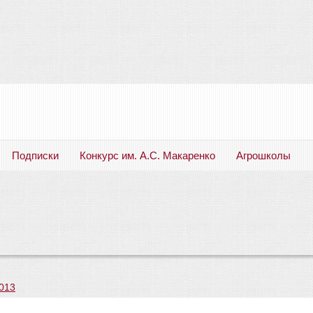
Подписки
Конкурс им. А.С. Макаренко
Агрошколы
Русский язык. Литература. Филология. Лингвистика. Методика преподавания. Учебные пособия
013