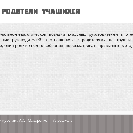
 родители учащихся
нально-педагогической позиции классных руководителей в от
ных руководителей в отношениях с родителями на группы (
дения родительского собрания, пересматривать привычные методы
онкурс им. А.С. Макаренко
Агрошколы