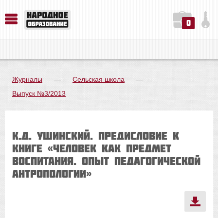
0
История. Обществознание. Методика преподавания. Учебные пособия
Русский язык. Литература. Филология. Лингвистика. Методика преподавания. Учебные пособия
Физика. Химия. Биология. Методика преподавания. Учебные пособия
Журналы
—
Сельская школа
—
Выпуск №3/2013
К.Д. Ушинский. Предисловие к
книге «Человек как предмет
воспитания. Опыт педагогической
антропологии»