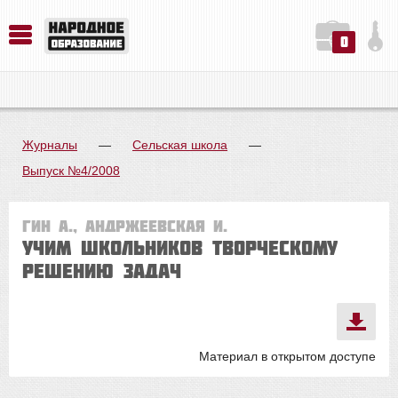
0
История. Обществознание. Методика преподавания. Учебные пособия
Русский язык. Литература. Филология. Лингвистика. Методика преподавания. Учебные пособия
Физика. Химия. Биология. Методика преподавания. Учебные пособия
Журналы
—
Сельская школа
—
Выпуск №4/2008
Гин А., Андржеевская И.
Учим школьников творческому
решению задач
Материал в открытом доступе