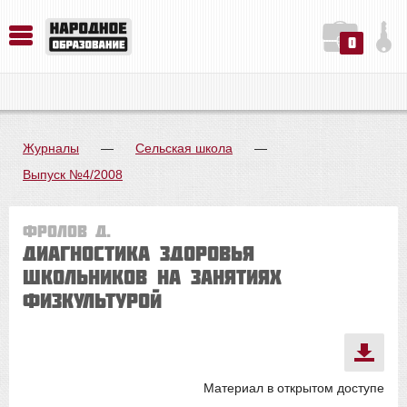
0
История. Обществознание. Методика преподавания. Учебные пособия
Русский язык. Литература. Филология. Лингвистика. Методика преподавания. Учебные пособия
Физика. Химия. Биология. Методика преподавания. Учебные пособия
Журналы
—
Сельская школа
—
Выпуск №4/2008
Фролов Д.
Диагностика здоровья
школьников на занятиях
физкультурой
Материал в открытом доступе