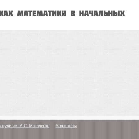
оках математики в начальных
онкурс им. А.С. Макаренко
Агрошколы