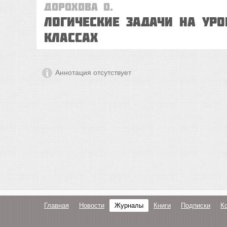
Дорохова О.
Логические задачи на ур
классах
Аннотация отсутствует
Главная
Новости
Журналы
Книги
Подписки
К