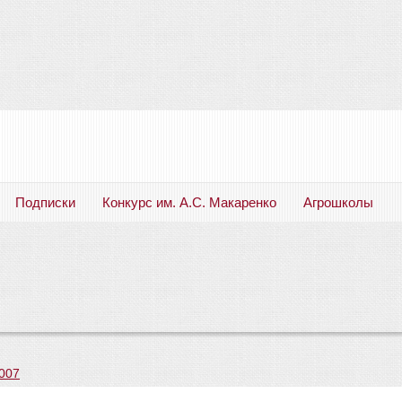
Подписки
Конкурс им. А.С. Макаренко
Агрошколы
Русский язык. Литература. Филология. Лингвистика. Методика преподавания. Учебные пособия
007