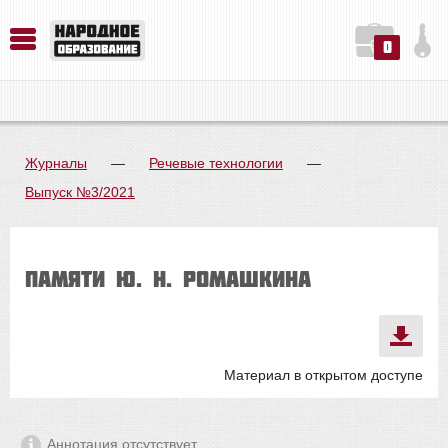
0
История. Обществознание. Методика преподавания. Учебные пособия
Русский язык. Литература. Филология. Лингвистика. Методика преподавания. Учебные пособия
Физика. Химия. Биология. Методика преподавания. Учебные пособия
Журналы
—
Речевые технологии
—
Выпуск №3/2021
Памяти Ю. Н. Ромашкина
Материал в открытом доступе
Аннотация отсутствует