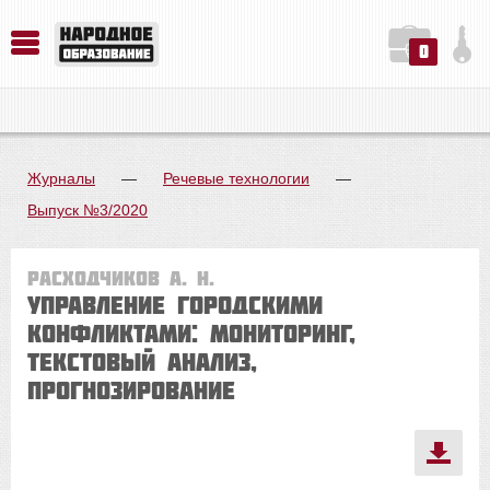
0
История. Обществознание. Методика преподавания. Учебные пособия
Русский язык. Литература. Филология. Лингвистика. Методика преподавания. Учебные пособия
Физика. Химия. Биология. Методика преподавания. Учебные пособия
Журналы
—
Речевые технологии
—
Выпуск №3/2020
Расходчиков А. Н.
Управление городскими
конфликтами: мониторинг,
текстовый анализ,
прогнозирование