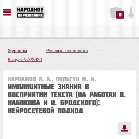
0
История. Обществознание. Методика преподавания. Учебные пособия
Русский язык. Литература. Филология. Лингвистика. Методика преподавания. Учебные пособия
Физика. Химия. Биология. Методика преподавания. Учебные пособия
Журналы
—
Речевые технологии
—
Выпуск №3/2020
Харламов А. А., Пильгун М. А.
Имплицитные знания в
восприятии текста (на работах В.
Набокова и И. Бродского):
нейросетевой подход