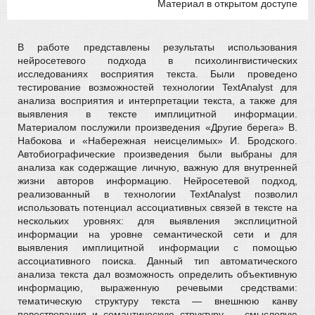
Материал в открытом доступе
В работе представлены результаты использования
нейросетевого подхода в психолингвистических
исследованиях восприятия текста. Были проведено
тестирование возможностей технологии TextAnalyst для
анализа восприятия и интерпретации текста, а также для
выявления в тексте имплицитной информации.
Материалом послужили произведения «Другие берега» В.
Набокова и «Набережная неисцелимых» И. Бродского.
Автобиографические произведения были выбраны для
анализа как содержащие личную, важную для внутренней
жизни авторов информацию. Нейросетевой подход,
реализованный в технологии TextAnalyst позволил
использовать потенциал ассоциативных связей в тексте на
нескольких уровнях: для выявления эксплицитной
информации на уровне семантической сети и для
выявления имплицитной информации с помощью
ассоциативного поиска. Данный тип автоматического
анализа текста дал возможность определить объективную
информацию, выраженную речевыми средствами:
тематическую структуру текста — внешнюю канву
повествования и семантическую структуру — смысловую