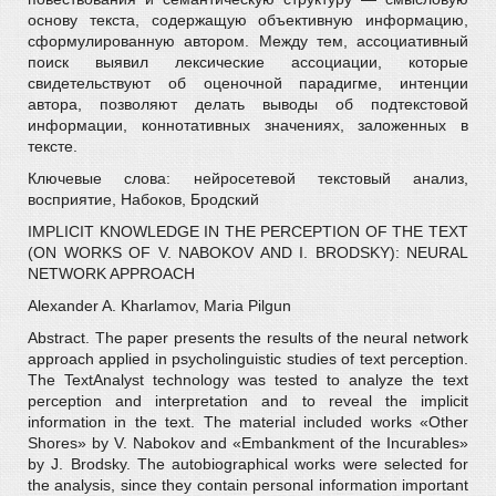
основу текста, содержащую объективную информацию,
сформулированную автором. Между тем, ассоциативный
поиск выявил лексические ассоциации, которые
свидетельствуют об оценочной парадигме, интенции
автора, позволяют делать выводы об подтекстовой
информации, коннотативных значениях, заложенных в
тексте.
Ключевые слова: нейросетевой текстовый анализ,
восприятие, Набоков, Бродский
IMPLICIT KNOWLEDGE IN THE PERCEPTION OF THE TEXT
(ON WORKS OF V. NABOKOV AND I. BRODSKY): NEURAL
NETWORK APPROACH
Alexander A. Kharlamov, Maria Pilgun
Abstract. The paper presents the results of the neural network
approach applied in psycholinguistic studies of text perception.
The TextAnalyst technology was tested to analyze the text
perception and interpretation and to reveal the implicit
information in the text. The material included works «Other
Shores» by V. Nabokov and «Embankment of the Incurables»
by J. Brodsky. The autobiographical works were selected for
the analysis, since they contain personal information important