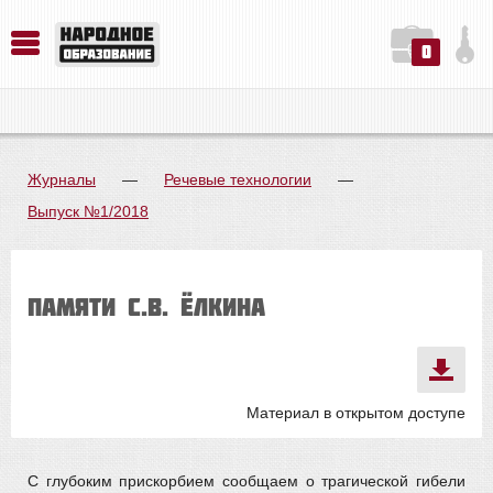
0
История. Обществознание. Методика преподавания. Учебные пособия
Русский язык. Литература. Филология. Лингвистика. Методика преподавания. Учебные пособия
Физика. Химия. Биология. Методика преподавания. Учебные пособия
Журналы
—
Речевые технологии
—
Выпуск №1/2018
Памяти С.В. Ёлкина
Материал в открытом доступе
С глубоким прискорбием сообщаем о трагической гибели