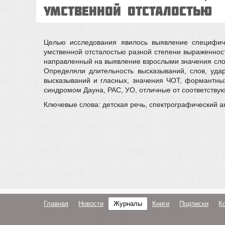
умственной отсталостью
Целью исследования явилось выявление специфиче
умственной отсталостью разной степени выраженнос
направленный на выявление взрослыми значения слов
Определяли длительность высказываний, слов, уда
высказываний и гласных, значения ЧОТ, формантных
синдромом Дауна, РАС, УО, отличные от соответствую
Ключевые слова: детская речь, спектрографический ан
Главная
Новости
Журналы
Книги
Подписки
К