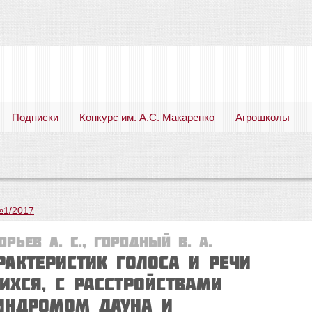
Подписки
Конкурс им. А.С. Макаренко
Агрошколы
Русский язык. Литература. Филология. Лингвистика. Методика преподавания. Учебные пособия
№1/2017
горьев А. С., Городный В. А.
актеристик голоса и речи
ихся, с расстройствами
синдромом Дауна и