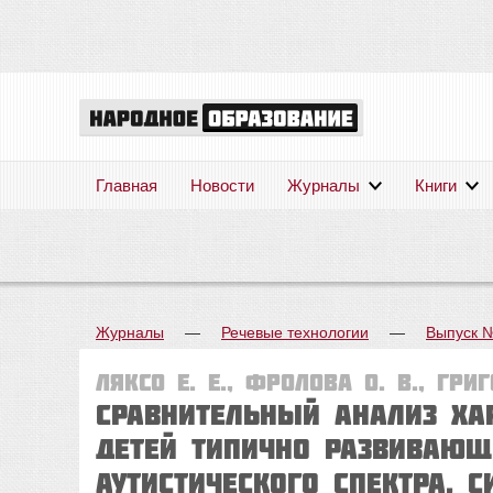
Главная
Новости
Журналы
Книги
Журналы
—
Речевые технологии
—
Выпуск 
Ляксо Е. Е., Фролова О. В., Гри
Сравнительный анализ хар
детей типично развивающ
аутистического спектра, 