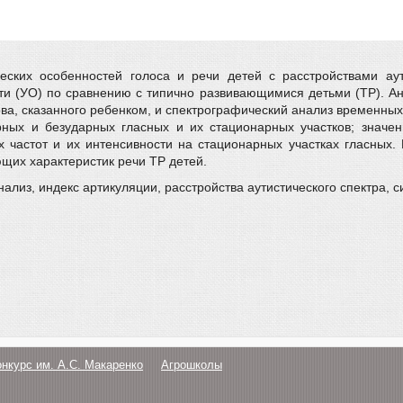
ских особенностей голоса и речи детей с расстройствами аути
ти (УО) по сравнению с типично развивающимися детьми (ТР). Ан
а, сказанного ребенком, и спектрографический анализ временных и
рных и безударных гласных и их стационарных участков; значе
 частот и их интенсивности на стационарных участках гласных. 
щих характеристик речи ТР детей.
ализ, индекс артикуляции, расстройства аутистического спектра, 
онкурс им. А.С. Макаренко
Агрошколы