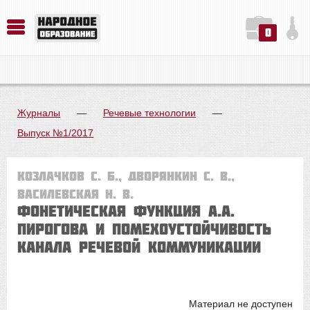
0
История. Обществознание. Методика преподавания. Учебные пособия
Русский язык. Литература. Филология. Лингвистика. Методика преподавания. Учебные пособия
Физика. Химия. Биология. Методика преподавания. Учебные пособия
Журналы
—
Речевые технологии
—
Выпуск №1/2017
Козлачков С. Б., Дворянкин С. В.,
Василевская Н. В.
Фонетическая функция А.А.
Пирогова и помехоустойчивость
канала речевой коммуникации
Материал не доступен