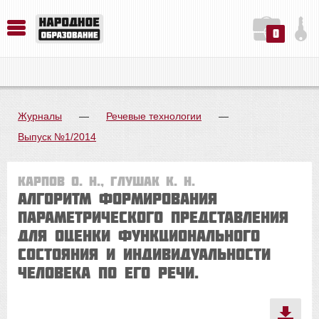
0
История. Обществознание. Методика преподавания. Учебные пособия
Русский язык. Литература. Филология. Лингвистика. Методика преподавания. Учебные пособия
Физика. Химия. Биология. Методика преподавания. Учебные пособия
Журналы
—
Речевые технологии
—
Выпуск №1/2014
Карпов О. Н., Глушак К. Н.
Алгоритм формирования
параметрического представления
для оценки функционального
состояния и индивидуальности
человека по его речи.