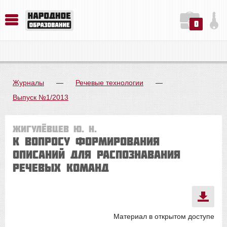
0
История. Обществознание. Методика преподавания. Учебные пособия
Русский язык. Литература. Филология. Лингвистика. Методика преподавания. Учебные пособия
Физика. Химия. Биология. Методика преподавания. Учебные пособия
Журналы
—
Речевые технологии
—
Выпуск №1/2013
Жигулёвцев Ю. Н.
К вопросу формирования
описаний для распознавания
речевых команд
Материал в открытом доступе