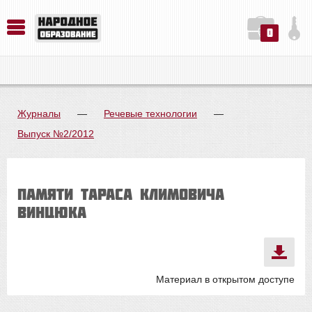
0
История. Обществознание. Методика преподавания. Учебные пособия
Русский язык. Литература. Филология. Лингвистика. Методика преподавания. Учебные пособия
Физика. Химия. Биология. Методика преподавания. Учебные пособия
Журналы
—
Речевые технологии
—
Выпуск №2/2012
Памяти Тараса Климовича
Винцюка
Материал в открытом доступе