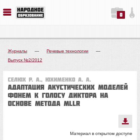
0
История. Обществознание. Методика преподавания. Учебные пособия
Русский язык. Литература. Филология. Лингвистика. Методика преподавания. Учебные пособия
Физика. Химия. Биология. Методика преподавания. Учебные пособия
Журналы
—
Речевые технологии
—
Выпуск №2/2012
Селюх Р. А., Юхименко А. А.
Адаптация акустических моделей
фонем к голосу диктора на
основе метода MLLR
Материал в открытом доступе