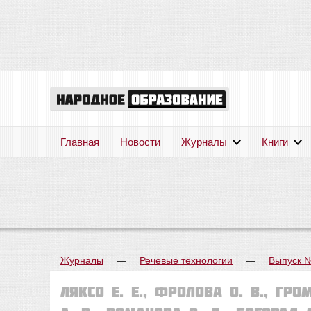
Главная
Новости
Журналы
Книги
Журналы
—
Речевые технологии
—
Выпуск 
Ляксо Е. Е., Фролова О. В., Гро