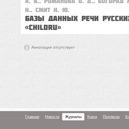
А. В., Романова О. Д., Богорад М
Н., Смит Н. Ю.
Базы данных речи русских
«CHILDRU»
Аннотация отсутствует
Главная
Новости
Журналы
Книги
Подписки
К