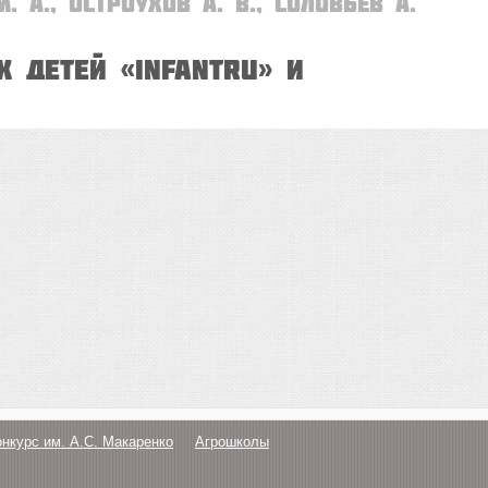
. А., Остроухов А. В., Соловьёв А.
 детей «INFANTRU» и
онкурс им. А.С. Макаренко
Агрошколы