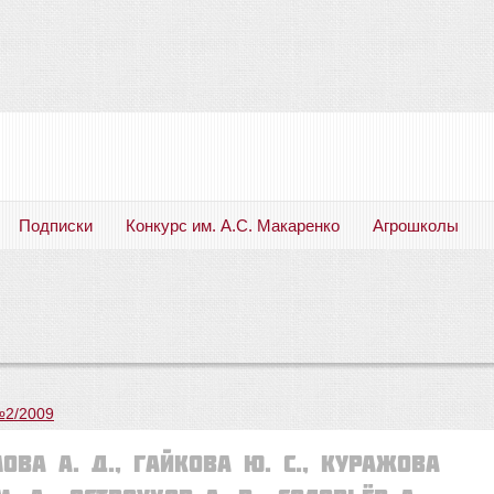
Подписки
Конкурс им. А.С. Макаренко
Агрошколы
Русский язык. Литература. Филология. Лингвистика. Методика преподавания. Учебные пособия
№2/2009
мова А. Д., Гайкова Ю. С., Куражова