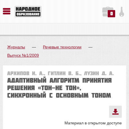
0
История. Обществознание. Методика преподавания. Учебные пособия
Русский язык. Литература. Филология. Лингвистика. Методика преподавания. Учебные пособия
Физика. Химия. Биология. Методика преподавания. Учебные пособия
Журналы
—
Речевые технологии
—
Выпуск №1/2009
Архипов И. А., Гитлин В. Б., Лузин Д. А.
Адаптивный алгоритм принятия
решения «ТОН-НЕ ТОН»,
синхронный с основным тоном
Материал в открытом доступе