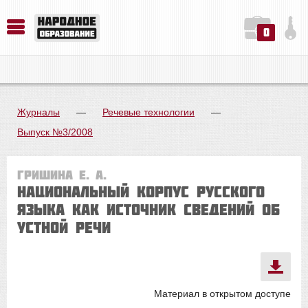
0
История. Обществознание. Методика преподавания. Учебные пособия
Русский язык. Литература. Филология. Лингвистика. Методика преподавания. Учебные пособия
Физика. Химия. Биология. Методика преподавания. Учебные пособия
Журналы
—
Речевые технологии
—
Выпуск №3/2008
Гришина Е. А.
Национальный корпус русского
языка как источник сведений об
устной речи
Материал в открытом доступе