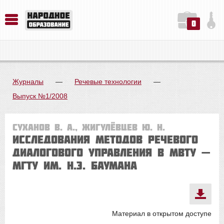
0
История. Обществознание. Методика преподавания. Учебные пособия
Русский язык. Литература. Филология. Лингвистика. Методика преподавания. Учебные пособия
Физика. Химия. Биология. Методика преподавания. Учебные пособия
Журналы
—
Речевые технологии
—
Выпуск №1/2008
Суханов В. А., Жигулёвцев Ю. Н.
Исследования методов речевого
диалогового управления в МВТУ —
МГТУ им. Н.Э. Баумана
Материал в открытом доступе