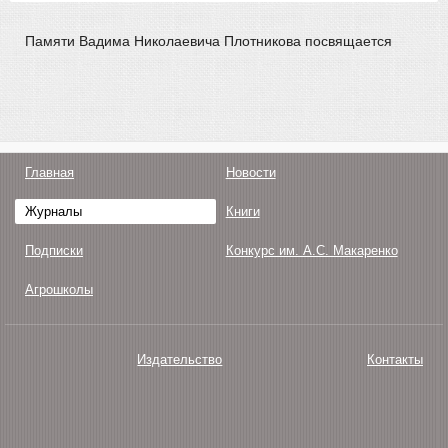
Памяти Вадима Николаевича Плотникова посвящается
Главная
Новости
Журналы
Книги
Подписки
Конкурс им. А.С. Макаренко
Агрошколы
Издательство
Контакты
О нас
Авторам
Поддержка
Публикации