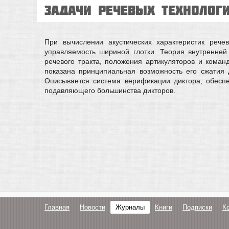
задачи речевых технолог
При вычислении акустических характеристик рече
управляемость шириной глотки. Теория внутренне
речевого тракта, положения артикуляторов и коман
показана принципиальная возможность его сжатия 
Описывается система верификации диктора, обесп
подавляющего большинства дикторов.
Главная
Новости
Журналы
Книги
Подписки
К