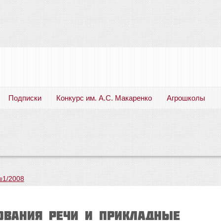
Подписки
Конкурс им. А.С. Макаренко
Агрошколы
Русский язык. Литература. Филология. Лингвистика. Методика преподавания. Учебные пособия
№1/2008
ования речи и прикладные