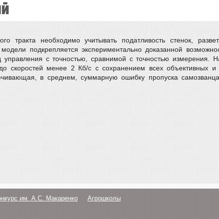
ий
вого тракта необходимо учитывать податливость стенок, разве
й модели подкрепляется экспериментально доказанной возможн
д управления с точностью, сравнимой с точностью измерения. 
до скоростей менее 2 Кб/с с сохранением всех объективных и с
ечивающая, в среднем, суммарную ошибку пропуска самозванца
онкурс им. А.С. Макаренко
Агрошколы