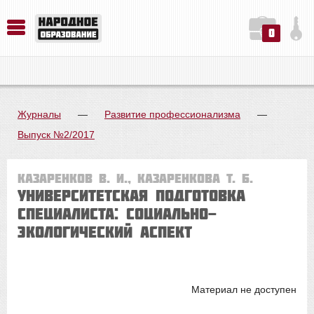
0
История. Обществознание. Методика преподавания. Учебные пособия
Русский язык. Литература. Филология. Лингвистика. Методика преподавания. Учебные пособия
Физика. Химия. Биология. Методика преподавания. Учебные пособия
Журналы
—
Развитие профессионализма
—
Выпуск №2/2017
Казаренков В. И., Казаренкова Т. Б.
УНИВЕРСИТЕТСКАЯ ПОДГОТОВКА
СПЕЦИАЛИСТА: СОЦИАЛЬНО-
ЭКОЛОГИЧЕСКИЙ АСПЕКТ
Материал не доступен