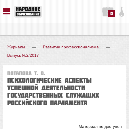
0
История. Обществознание. Методика преподавания. Учебные пособия
Русский язык. Литература. Филология. Лингвистика. Методика преподавания. Учебные пособия
Физика. Химия. Биология. Методика преподавания. Учебные пособия
Журналы
—
Развитие профессионализма
—
Выпуск №2/2017
Потапова Т. О.
ПСИХОЛОГИЧЕСКИЕ АСПЕКТЫ
УСПЕШНОЙ ДЕЯТЕЛЬНОСТИ
ГОСУДАРСТВЕННЫХ СЛУЖАЩИХ
РОССИЙСКОГО ПАРЛАМЕНТА
Материал не доступен