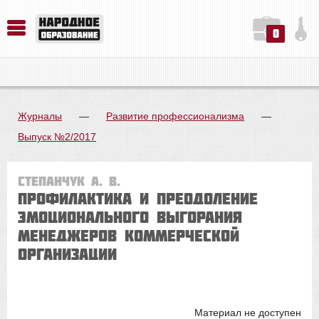
0
История. Обществознание. Методика преподавания. Учебные пособия
Русский язык. Литература. Филология. Лингвистика. Методика преподавания. Учебные пособия
Физика. Химия. Биология. Методика преподавания. Учебные пособия
Журналы
—
Развитие профессионализма
—
Выпуск №2/2017
Степанчук А. В.
ПРОФИЛАКТИКА И ПРЕОДОЛЕНИЕ
ЭМОЦИОНАЛЬНОГО ВЫГОРАНИЯ
МЕНЕДЖЕРОВ КОММЕРЧЕСКОЙ
ОРГАНИЗАЦИИ
Материал не доступен