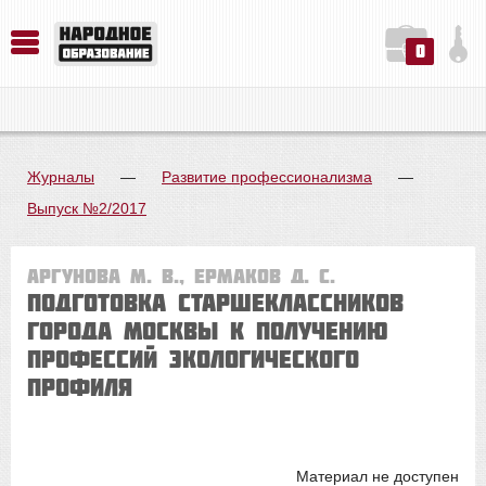
0
История. Обществознание. Методика преподавания. Учебные пособия
Русский язык. Литература. Филология. Лингвистика. Методика преподавания. Учебные пособия
Физика. Химия. Биология. Методика преподавания. Учебные пособия
Журналы
—
Развитие профессионализма
—
Выпуск №2/2017
Аргунова М. В., Ермаков Д. С.
ПОДГОТОВКА СТАРШЕКЛАССНИКОВ
ГОРОДА МОСКВЫ К ПОЛУЧЕНИЮ
ПРОФЕССИЙ ЭКОЛОГИЧЕСКОГО
ПРОФИЛЯ
Материал не доступен